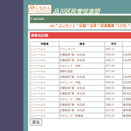
演奏会記録
作曲者
曲名
年月
シューベルト
アヴェマリア
1962.11
シューベルト
交響曲第7番 未完成
1963.03
日比野
シューベルト
交響曲第7番 未完成
1966.11
日比野
シューベルト
ロザムンデ 抜粋
1971.04
シューベルト
軍隊行進曲
1971.04
シューベルト
交響曲第7番 未完成
1981.11
日比野
シューベルト
ロザムンデ 序曲
1984.05
日比野
シューベルト
交響曲第7番 未完成
1986.05
勝俣格
シューベルト
交響曲第7番 未完成
1994.05
田代詞
シューベルト
ロザムンデ 序曲
2006.11
大井剛
シューベルト
交響曲第7番 未完成
2008.11
横島勝
シューベルト
交響曲第7番 未完成
2022.05
横島勝
シューベルト
ロザムンデ～間奏曲
2022.05
横島勝