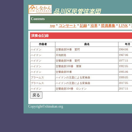
演奏会記録
作曲者
曲名
年月
ハイドン
交響曲第94番 驚愕
1964.06
ハイドン
天地創造
1967.06
ハイドン
交響曲第94番 驚愕
1977.11
ハイドン
交響曲第100番 軍隊
1992.05
ハイドン
交響曲第99番
1995.06
ブラームス
ハイドンの主題による変奏曲
1999.05
ブラームス
ハイドンの主題による変奏曲
2017.05
ハイドン
交響曲第104番 ロンドン
2017.11
Copyright©shinakan.org