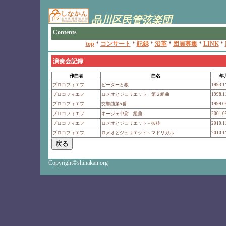
演奏会記録
作曲者
曲名
年
プロコフィエフ
ピーターと狼
1993.1
プロコフィエフ
ロメオとジュリエット 第２組曲
1998.1
プロコフィエフ
交響曲第5番
1999.0
プロコフィエフ
キージェ中尉 組曲
2001.0
プロコフィエフ
ロメオとジュリエット～抜粋
2010.1
プロコフィエフ
ロメオとジュリエット～マドリガル
2010.1
Copyright©shinakan.org